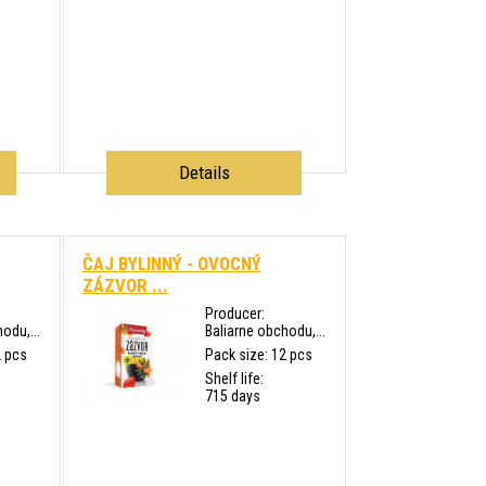
Details
ČAJ BYLINNÝ - OVOCNÝ
ZÁZVOR ...
Producer:
odu,...
Baliarne obchodu,...
2 pcs
Pack size: 12 pcs
Shelf life:
715 days