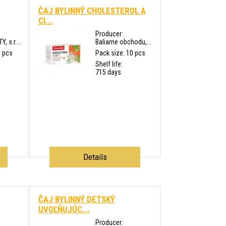
ČAJ BYLINNÝ CHOLESTEROL A
CI...
Producer:
 s.r....
Baliarne obchodu,...
0 pcs
Pack size: 10 pcs
Shelf life:
715 days
Details
ČAJ BYLINNÝ DETSKÝ
UVOĽŇUJÚC...
Producer: