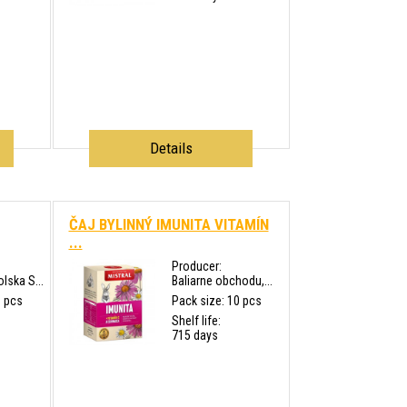
Details
ČAJ BYLINNÝ IMUNITA VITAMÍN
...
Producer:
ska S...
Baliarne obchodu,...
0 pcs
Pack size: 10 pcs
Shelf life:
715 days