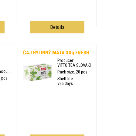
Details
ČAJ BYLINNÝ MÄTA 30g FRESH
Producer:
VITTO TEA SLOVAKI...
odu,...
Pack size: 20 pcs
0 pcs
Shelf life:
725 days