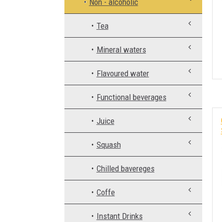
Non - alcoholic
Tea
Mineral waters
Flavoured water
Functional beverages
Juice
Squash
Chilled bavereges
Coffe
Instant Drinks