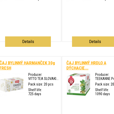
Details
Details
ČAJ BYLINNÝ HARMANČEK 30g
ČAJ BYLINNÝ HRDLO A
FRESH
DÝCHACIE...
Producer:
Producer:
VITTO TEA SLOVAKI...
TEEKANNE Pol
Pack size: 20 pcs
Pack size: 2
Shelf life:
Shelf life:
725 days
1090 days