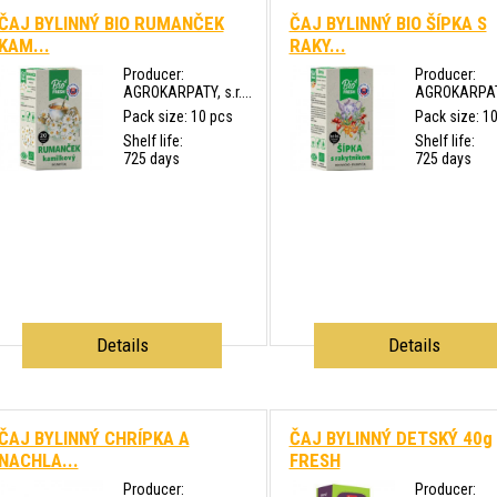
ČAJ BYLINNÝ BIO RUMANČEK
ČAJ BYLINNÝ BIO ŠÍPKA S
KAM...
RAKY...
Producer:
Producer:
AGROKARPATY, s.r....
AGROKARPATY,
Pack size: 10 pcs
Pack size: 1
Shelf life:
Shelf life:
725 days
725 days
Details
Details
ČAJ BYLINNÝ CHRÍPKA A
ČAJ BYLINNÝ DETSKÝ 40g
NACHLA...
FRESH
Producer:
Producer: