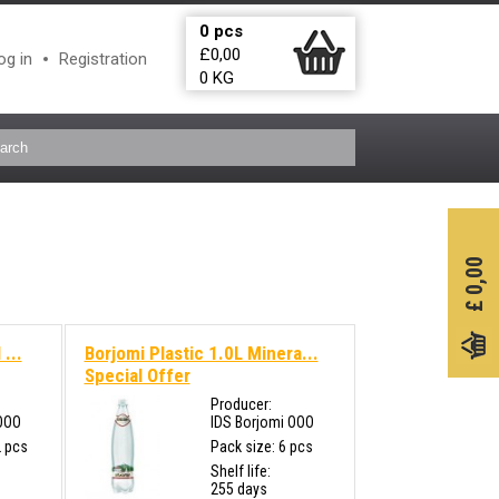
0
pcs
£
0,00
og in
Registration
0
KG
0,00
£
...
Borjomi Plastic 1.0L Minera...
Special Offer
Producer:
OOO
IDS Borjomi OOO
2 pcs
Pack size: 6 pcs
Shelf life:
255 days