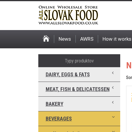
News
AWRS
How it works
Typy produktov
N
DAIRY, EGGS & FATS
Sor
MEAT, FISH & DELICATESSEN
BAKERY
BEVERAGES