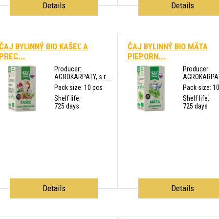
Details
Details
ČAJ BYLINNÝ BIO KAŠEĽ A
ČAJ BYLINNÝ BIO MÄTA
PREC...
PIEPORN...
Producer:
Producer:
AGROKARPATY, s.r....
AGROKARPATY,
Pack size: 10 pcs
Pack size: 1
Shelf life:
Shelf life:
725 days
725 days
Details
Details