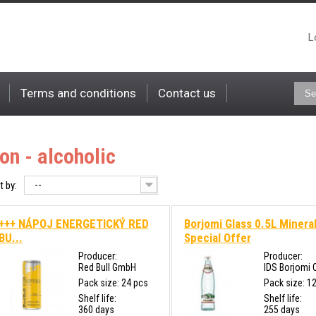
L
Terms and conditions
Contact us
on - alcoholic
--
t by:
+++ NÁPOJ ENERGETICKÝ RED
Borjomi Glass 0.5L Mineral 
BU...
Special Offer
Producer:
Producer:
Red Bull GmbH
IDS Borjomi 
Pack size: 24 pcs
Pack size: 1
Shelf life:
Shelf life:
360 days
255 days