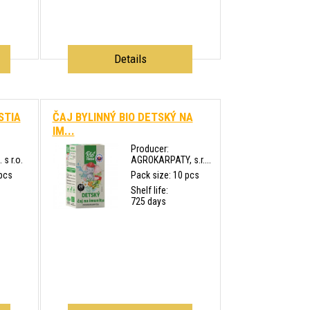
Details
STIA
ČAJ BYLINNÝ BIO DETSKÝ NA
IM...
Producer:
 s r.o.
AGROKARPATY, s.r....
 pcs
Pack size: 10 pcs
Shelf life:
725 days