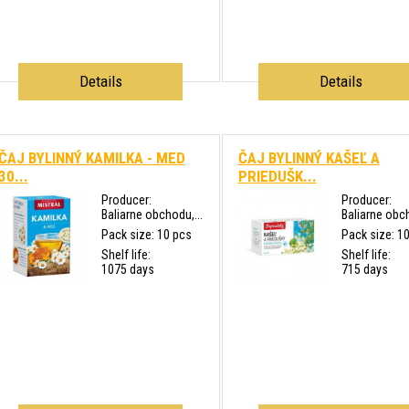
Details
Details
ČAJ BYLINNÝ KAMILKA - MED
ČAJ BYLINNÝ KAŠEĽ A
30...
PRIEDUŠK...
Producer:
Producer:
Baliarne obchodu,...
Baliarne obch
Pack size: 10 pcs
Pack size: 1
Shelf life:
Shelf life:
1075 days
715 days