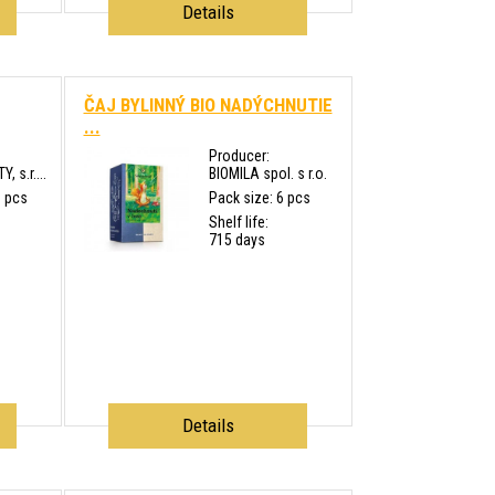
Details
ČAJ BYLINNÝ BIO NADÝCHNUTIE
...
Producer:
 s.r....
BIOMILA spol. s r.o.
0 pcs
Pack size: 6 pcs
Shelf life:
715 days
Details