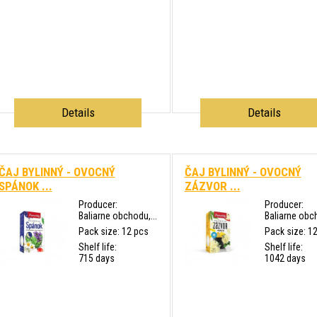
Details
Details
ČAJ BYLINNÝ - OVOCNÝ
ČAJ BYLINNÝ - OVOCNÝ
SPÁNOK ...
ZÁZVOR ...
Producer:
Producer:
Baliarne obchodu,...
Baliarne obch
Pack size: 12 pcs
Pack size: 1
Shelf life:
Shelf life:
715 days
1042 days