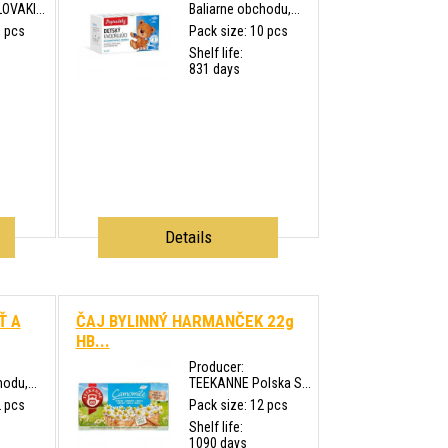
OVAKI...
Baliarne obchodu,...
0 pcs
Pack size: 10 pcs
Shelf life:
831 days
Details
Ť A
ČAJ BYLINNÝ HARMANČEK 22g
HB...
Producer:
odu,...
TEEKANNE Polska S...
2 pcs
Pack size: 12 pcs
Shelf life:
1090 days