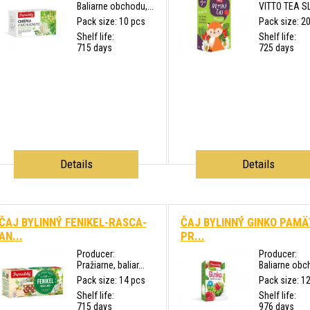
Baliarne obchodu,...
VITTO TEA SL
Pack size: 10 pcs
Pack size: 2
Shelf life:
Shelf life:
715 days
725 days
Details
Details
ČAJ BYLINNÝ FENIKEL-RASCA-
ČAJ BYLINNÝ GINKO PAMÄ
AN...
PR...
Producer:
Producer:
Pražiarne, baliar...
Baliarne obch
Pack size: 14 pcs
Pack size: 1
Shelf life:
Shelf life:
715 days
976 days