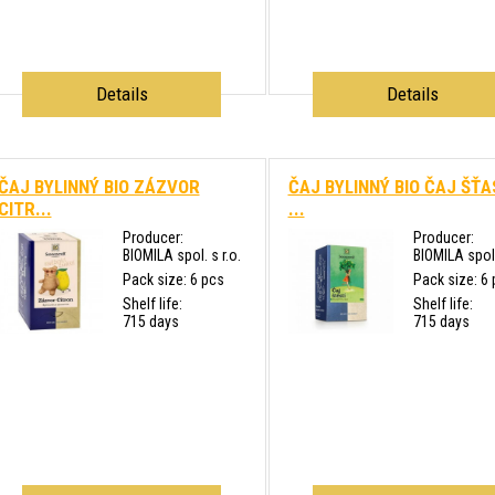
Details
Details
ČAJ BYLINNÝ BIO ZÁZVOR
ČAJ BYLINNÝ BIO ČAJ ŠŤA
CITR...
...
Producer:
Producer:
BIOMILA spol. s r.o.
BIOMILA spol.
Pack size: 6 pcs
Pack size: 6
Shelf life:
Shelf life:
715 days
715 days