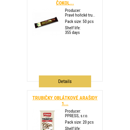
ČOKOL...
Producer:
Pravé hořické tru...
Pack size: 50 pcs
Shelf life:
355 days
Details
TRUBIČKY OBLÁTKOVÉ ARAŠIDY
1...
Producer:
PPRESS, s.r.o.
Pack size: 20 pcs
Shelf life: