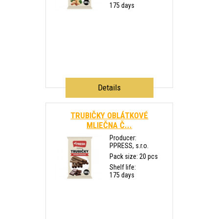
175 days
Details
TRUBIČKY OBLÁTKOVÉ
MLIEČNA Č...
Producer:
PPRESS, s.r.o.
Pack size: 20 pcs
Shelf life:
175 days