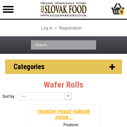
0
Log in
Registration
Categories
Wafer Rolls
--
Sort by:
TRUBIČKY PRAVÉ HOŘICKÉ
JOGUR...
Producer: