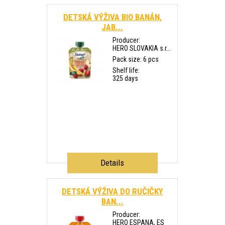
DETSKÁ VÝŽIVA BIO BANÁN,
JAB...
Producer:
HERO SLOVAKIA s.r...
Pack size: 6 pcs
Shelf life:
325 days
Details
DETSKÁ VÝŽIVA DO RUČIČKY
BAN...
Producer:
HERO ESPANA, ES