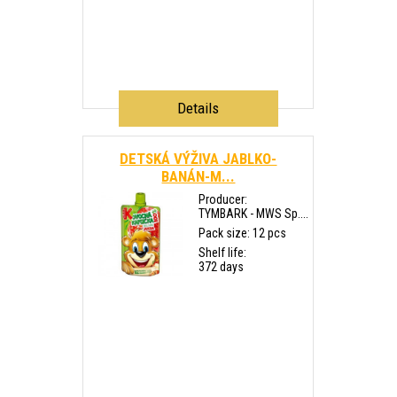
Details
DETSKÁ VÝŽIVA JABLKO-
BANÁN-M...
Producer:
TYMBARK - MWS Sp....
Pack size: 12 pcs
Shelf life:
372 days