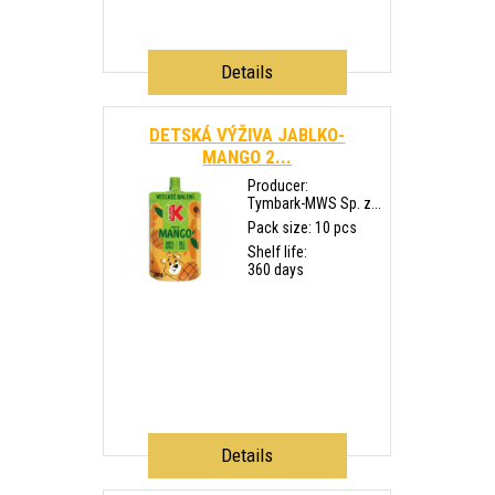
Details
DETSKÁ VÝŽIVA JABLKO-
MANGO 2...
Producer:
Tymbark-MWS Sp. z...
Pack size: 10 pcs
Shelf life:
360 days
Details