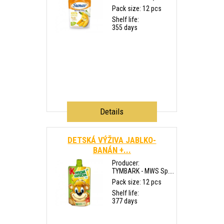
Pack size: 12 pcs
Shelf life:
355 days
Details
DETSKÁ VÝŽIVA JABLKO-
BANÁN +...
Producer:
TYMBARK - MWS Sp....
Pack size: 12 pcs
Shelf life:
377 days