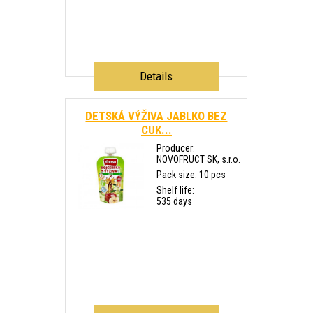
Details
DETSKÁ VÝŽIVA JABLKO BEZ
CUK...
Producer:
NOVOFRUCT SK, s.r.o.
Pack size: 10 pcs
Shelf life:
535 days