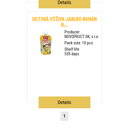
Details
DETSKÁ VÝŽIVA JABLKO BANÁN
B...
Producer:
NOVOFRUCT SK, s.r.o.
Pack size: 10 pcs
Shelf life:
535 days
Details
1