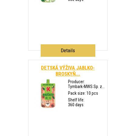
Details
DETSKÁ VÝŽIVA JABLKO-
BROSKYŇ...
Producer:
Tymbark-MWS Sp. z...
Pack size: 10 pcs
Shelf life:
360 days