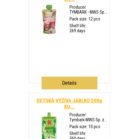
Producer:
TYMBARK - MWS Sp....
Pack size: 12 pcs
Shelf life:
269 days
Details
DETSKÁ VÝŽIVA JABLKO 200g
KU...
Producer:
Tymbark-MWS Sp. z...
Pack size: 10 pcs
Shelf life:
360 days