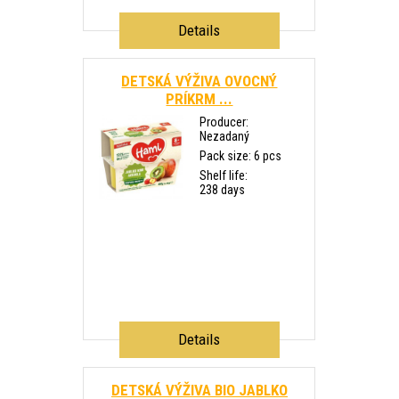
Details
DETSKÁ VÝŽIVA OVOCNÝ
PRÍKRM ...
Producer:
Nezadaný
Pack size: 6 pcs
Shelf life:
238 days
Details
DETSKÁ VÝŽIVA BIO JABLKO