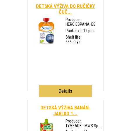
DETSKÁ VÝŽIVA DO RUČIČKY
ČUČ...
Producer:
HERO ESPANA, ES
Pack size: 12 pcs
Shelf life:
355 days
Details
DETSKÁ VÝŽIVA BANÁN-
JABLKO 1...
Producer:
TYMBARK - MWS Sp....