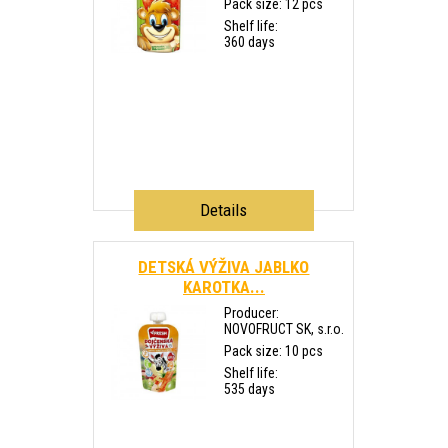
Pack size: 12 pcs
Shelf life:
360 days
Details
DETSKÁ VÝŽIVA JABLKO
KAROTKA...
Producer:
NOVOFRUCT SK, s.r.o.
Pack size: 10 pcs
Shelf life:
535 days