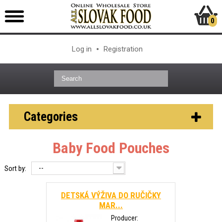
0
Log in
Registration
Categories
Baby Food Pouches
--
Sort by:
DETSKÁ VÝŽIVA DO RUČIČKY
MAR...
Producer: