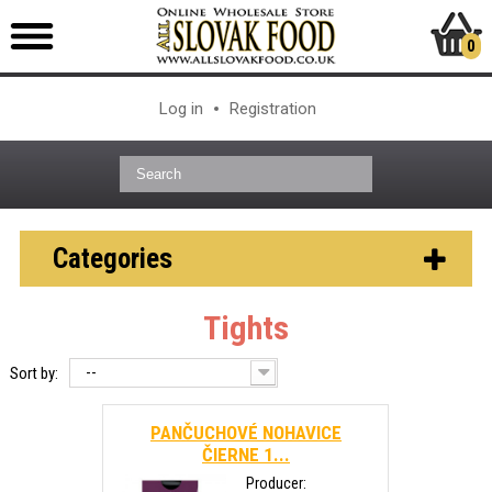
0
Log in
Registration
Categories
Tights
--
Sort by:
PANČUCHOVÉ NOHAVICE
ČIERNE 1...
Producer: