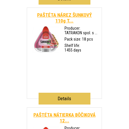
PAŠTÉTA NÁREZ ŠUNKOVÝ
110g T...
Producer:
TATRAKON spol. s ...
Pack size: 18 pcs
Shelf life:
1455 days
Details
PAŠTÉTA NÁTIERKA BÔČIKOVÁ
12...
Producer: