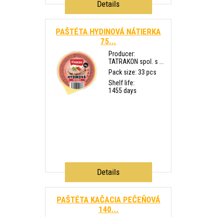
Details
PAŠTÉTA HYDINOVÁ NÁTIERKA
75...
Producer:
TATRAKON spol. s ...
Pack size: 33 pcs
Shelf life:
1455 days
Details
PAŠTÉTA KAČACIA PEČEŇOVÁ
140...