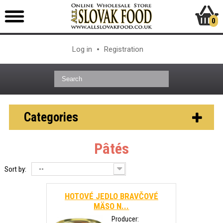
0
Log in
Registration
Categories
Pâtés
--
Sort by:
HOTOVÉ JEDLO BRAVČOVÉ
MÄSO N...
Producer: