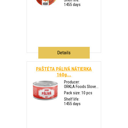
Shelf life:
1455 days
Details
PAŠTÉTA PÁLIVÁ NÁTIERKA
160g...
Producer:
ORKLA Foods Slove...
Pack size: 10 pcs
Shelf life:
1455 days