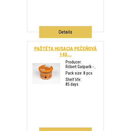
Details
PAŠTÉTA HUSACIA PEČEŇOVÁ
140...
Producer:
Róbert Gašparík -...
Pack size: 8 pcs
Shelf life:
85 days