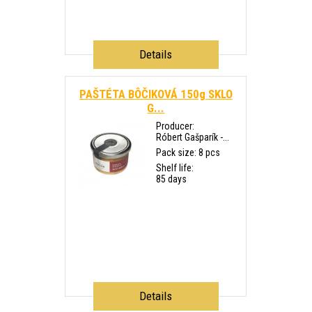
Details
PAŠTÉTA BÔČIKOVÁ 150g SKLO
G...
Producer:
Róbert Gašparík -...
Pack size: 8 pcs
Shelf life:
85 days
Details