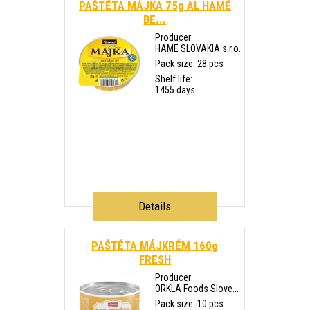
PAŠTÉTA MÁJKA 75g AL HAMÉ
BE...
Producer:
HAME SLOVAKIA s.r.o.
Pack size: 28 pcs
Shelf life:
1455 days
Details
PAŠTÉTA MÁJKRÉM 160g
FRESH
Producer:
ORKLA Foods Slove...
Pack size: 10 pcs