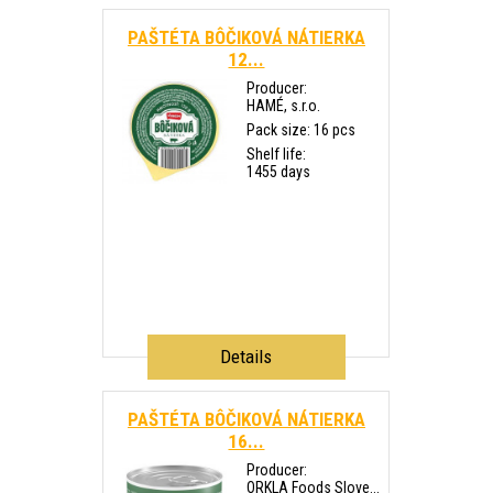
PAŠTÉTA BÔČIKOVÁ NÁTIERKA
12...
Producer:
HAMÉ, s.r.o.
Pack size: 16 pcs
Shelf life:
1455 days
Details
PAŠTÉTA BÔČIKOVÁ NÁTIERKA
16...
Producer:
ORKLA Foods Slove...