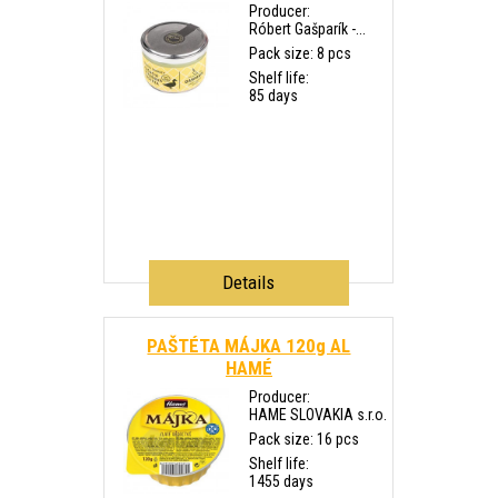
Producer:
Róbert Gašparík -...
Pack size: 8 pcs
Shelf life:
85 days
Details
PAŠTÉTA MÁJKA 120g AL
HAMÉ
Producer:
HAME SLOVAKIA s.r.o.
Pack size: 16 pcs
Shelf life:
1455 days