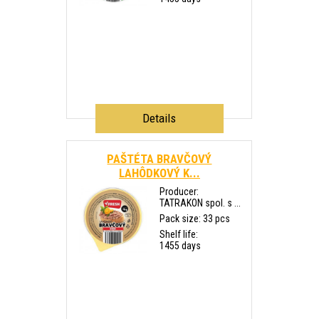
Details
PAŠTÉTA BRAVČOVÝ
LAHÔDKOVÝ K...
Producer:
TATRAKON spol. s ...
Pack size: 33 pcs
Shelf life:
1455 days