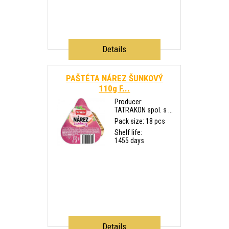
Details
PAŠTÉTA NÁREZ ŠUNKOVÝ
110g F...
Producer:
TATRAKON spol. s ...
Pack size: 18 pcs
Shelf life:
1455 days
Details